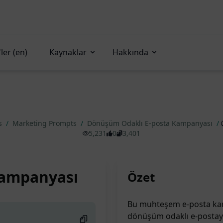
ler (en)
Kaynaklar
Hakkında
s
/
Marketing Prompts
/
Dönüşüm Odaklı E-posta Kampanyası
/
5,231
0
3,401
Kampanyası
Özet
Bu muhteşem e-posta kamp
dönüşüm odaklı e-postay