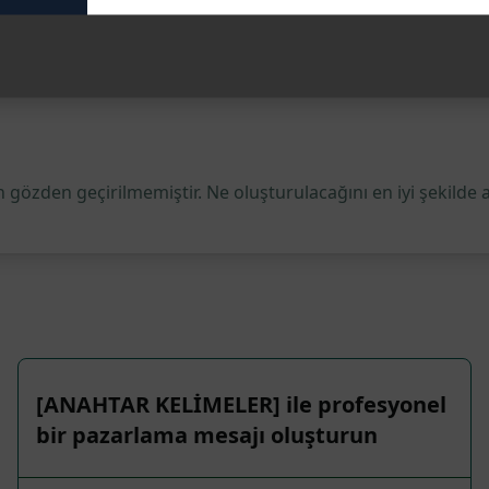
 gözden geçirilmemiştir. Ne oluşturulacağını en iyi şekilde 
[ANAHTAR KELİMELER] ile profesyonel
bir pazarlama mesajı oluşturun