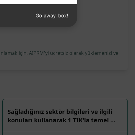
Go away, box!
anlamak için, AIPRM'yi ücretsiz olarak yüklemenizi ve
Sağladığınız sektör bilgileri ve ilgili
konuları kullanarak 1 TIK'la temel …