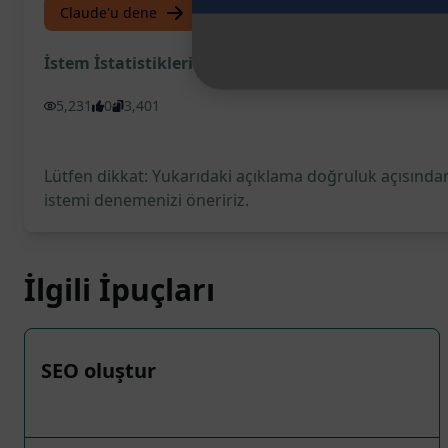
Claude'u dene
ChatGPT'yi deneyin
İstem İstatistikleri
5,231
0
3,401
Lütfen dikkat: Yukarıdaki açıklama doğruluk açısından
istemi denemenizi öneririz.
İlgili İpuçları
SEO oluştur