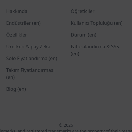
Hakkında
Öğreticiler
Endüstriler (en)
Kullanıcı Topluluğu (en)
Özellikler
Durum (en)
Üretken Yapay Zeka
Faturalandırma & SSS
(en)
Solo Fiyatlandırma (en)
Takım Fiyatlandırması
(en)
Blog (en)
© 2026
ademarks, and registered trademarks are the property of their resp