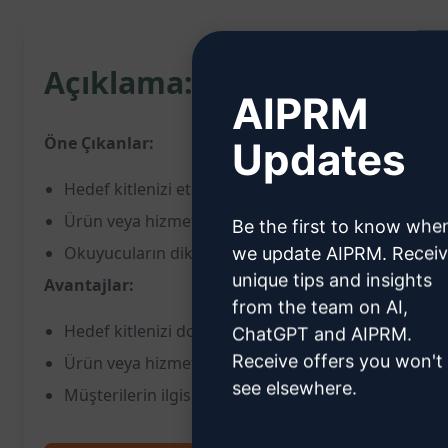
Açıklama:
AIPRM
Öne Çıkanlar:
Updates
Hedef kitlenizi etkileyecek ve dönüşümü artıracak
Ürün veya hizmetiniz için çarpıcı ve dönüşüm odakl
Be the first to know whe
Okuyucuların dikkatini çekmek ve harekete geçirmek
we update AIPRM. Recei
unique tips and insights
Avantajlar:
from the team on AI,
Hedef kitlenizi doğrudan etkileyerek dönüşüm oranl
ChatGPT and AIPRM.
Receive offers you won't
Ürün veya hizmetinizin potansiyel müşterilere daha e
see elsewhere.
Müşterilerin ilgisini çekmek ve marka sadakatini artı