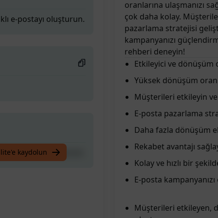
oranlarına ulaşmanızı sağl
çok daha kolay. Müşteriler
lı e-postayı oluşturun.
pazarlama stratejisi geliş
kampanyanızı güçlendirm
rehberi deneyin!
Etkileyici ve dönüşüm 
Yüksek dönüşüm oranl
Müşterileri etkileyin ve
E-posta pazarlama strat
Daha fazla dönüşüm e
Rekabet avantajı sağla
lı e-postayı oluşturun.
lite'e kaydolun
Kolay ve hızlı bir şekil
E-posta kampanyanızı o
Müşterileri etkileyen