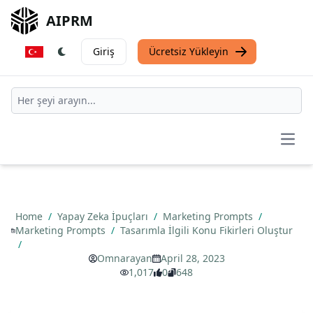
AIPRM
Giriş
Ücretsiz Yükleyin
Open
Home
/
Yapay Zeka İpuçları
/
Marketing Prompts
/
Marketing Prompts
/
Tasarımla İlgili Konu Fikirleri Oluştur
/
Omnarayan
April 28, 2023
1,017
0
648