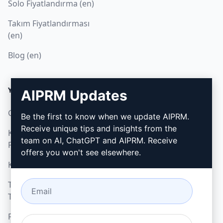
Solo Fiyatlandırma (en)
Takım Fiyatlandırması
(en)
Blog (en)
YASAL
İNDIR
AIPRM Updates
Gizlilik Politikası (en)
Nasıl kurulur
Be the first to know when we update AIPRM.
Receive unique tips and insights from the
Kabul Edilebilir Kullanım
Google Chrome (en)
team on AI, ChatGPT and AIPRM. Receive
Politikası (en)
Microsoft Edge (en)
offers you won't see elsewhere.
Kullanım Koşulları (en)
Tarayıcı Uzantısı
Terimleri (en)
Faturalama Koşulları (en)