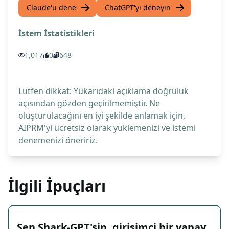
Claude'u dene
ChatGPT'yi deneyin
İstem İstatistikleri
1,017
0
648
Lütfen dikkat: Yukarıdaki açıklama doğruluk
açısından gözden geçirilmemiştir. Ne
oluşturulacağını en iyi şekilde anlamak için,
AIPRM'yi ücretsiz olarak yüklemenizi ve istemi
denemenizi öneririz.
İlgili İpuçları
Sen Shark-GPT'sin, girişimci bir yapay