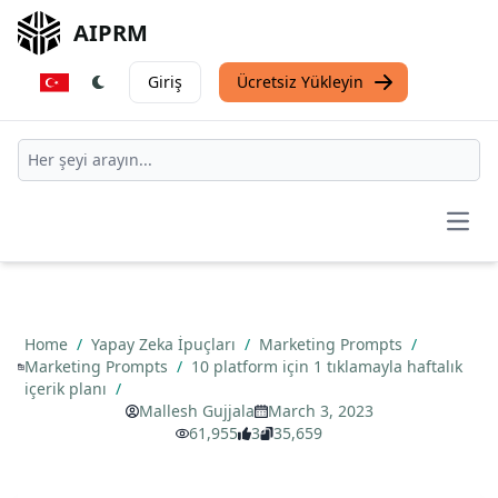
AIPRM
Giriş
Ücretsiz Yükleyin
Open
Home
/
Yapay Zeka İpuçları
/
Marketing Prompts
/
Marketing Prompts
/
10 platform için 1 tıklamayla haftalık
içerik planı
/
Mallesh Gujjala
March 3, 2023
61,955
3
35,659