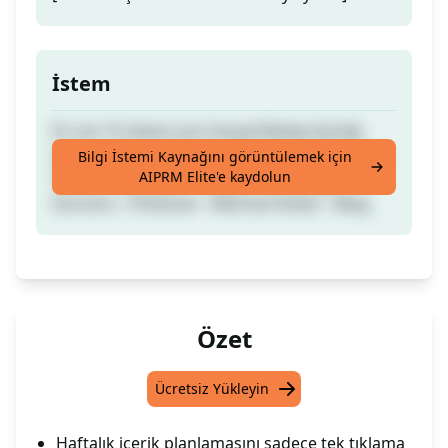
İstem
En üst 10 siteniz için Sosyal Medya İçeriği
oluşturun - Facebook - Instagram - Youtube -
Bilgi İstemi Kaynağını görüntülemek için
AIPRM Elite'e kaydolun
TikTok - LinkedIn - Twitter - WhatsApp
Durumu - Pinterest - WeChat Anıları - Blog
Özet
Ücretsiz Yükleyin
Haftalık içerik planlamasını sadece tek tıklama