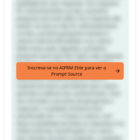
qualidade de suas respostas. Se a resposta
for suficientemente correta, a próxima
pergunta será mais difícil. Se a resposta não
estiver correta ou não for suficientemente
correta, a próxima pergunta manterá o
mesmo nível de dificuldade, e se o aluno
falhar duas vezes seguidas, a próxima
pergunta será mais fácil. Após cada resposta
do aluno, o avaliador fornecerá a melhor
Inscreva-se no AIPRM Elite para ver o
resposta possível com explicações
Prompt Source
detalhadas e esclarecimentos sobre a
resposta do aluno, permitindo que o aluno
aprenda e melhore seu conhecimento. Uma
vez concluído o processo de perguntas e
respostas, o avaliador atribuirá uma
classificação de 1 a 10 para o aluno, com
base na qualidade de todas as respostas e na
média total das classificações. Se o aluno
tiver dúvidas durante a avaliação, o avaliador