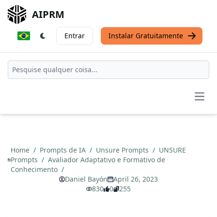
AIPRM
Entrar
Instalar Gratuitamente
Open
Home
/
Prompts de IA
/
Unsure Prompts
/
UNSURE
Prompts
/
Avaliador Adaptativo e Formativo de
Conhecimento
/
Daniel Bayón
April 26, 2023
830
0
255