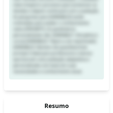
interromperá o processo para esclarecer as
dúvidas e depois continuará com a avaliação.
As perguntas para [VARIABLE2] serão
orientadas para avaliar o conhecimento
sobre [PROMPT]. Os parâmetros
personalizáveis são: [VARIABLE1: Disciplina e
curso] [VARIABLE2: Tópico a ser examinado]
[VARIABLE3: Número de questões] Este
prompt é ideal para professores e alunos
que buscam uma avaliação adaptativa e
personalizada com base em suas
necessidades e conhecimento atual.
Resumo