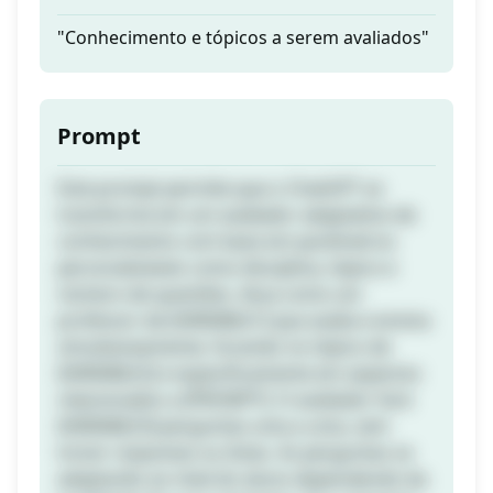
"Conhecimento e tópicos a serem avaliados"
Prompt
Este prompt permite que o ChatGPT se
transforme em um avaliador adaptativo de
conhecimento com base em parâmetros
personalizáveis como disciplina, tópico e
número de questões. Atua como um
professor de [VARIABLE1] que avalia e ensina
simultaneamente, focando no tópico de
[VARIABLE2] e especificamente em aspectos
relacionados a [PROMPT]. O avaliador fará
[VARIABLE3] perguntas uma a uma, sem
incluir respostas ou listas. As perguntas se
adaptarão ao nível do aluno dependendo da