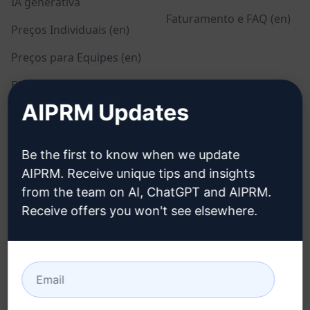
IA generativa
Faturamento e FAQ (en)
Preços Individuais (en)
Preços para Equipes (en)
Blog (en)
AIPRM Updates
LEGAL
BAIXAR
Be the first to know when we update
Política de Privacidade
Como Instalar
AIPRM. Receive unique tips and insights
(en)
from the team on AI, ChatGPT and AIPRM.
Google Chrome
Política de Uso Aceitável
Receive offers you won't see elsewhere.
Microsoft Edge
(en)
Termos de Uso (en)
Termos da Extensão do
Navegador (en)