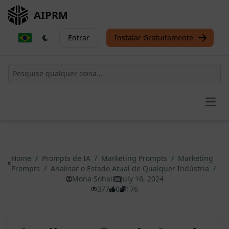
AIPRM
Entrar
Instalar Gratuitamente
Open
Home
/
Prompts de IA
/
Marketing Prompts
/
Marketing
Prompts
/
Analisar o Estado Atual de Qualquer Indústria
/
Mona Sohail
July 16, 2024
377
0
176