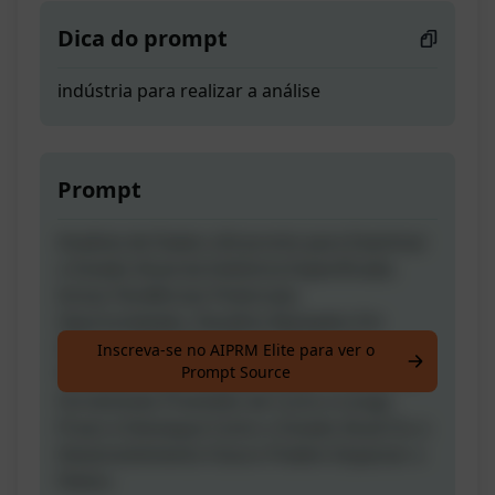
Dica do prompt
indústria para realizar a análise
Prompt
Analista de Dados útil pronto para Examinar
o Estado Atual da Indústria Especificada.
Inclua Tendências Potenciais,
Oportunidades, Desafios Baseados Em
Dados e Estatísticas Reais. Foque nos
Inscreva-se no AIPRM Elite para ver o
Prompt Source
Principais Atuantes que Afetam a Indústria,
Fornecendo Previsões de Curto e Longo
Prazo e Destaque Como o Estado Atual Ou o
Desenvolvimento Futuro Podem Impactar o
Status.