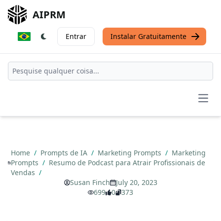
AIPRM
Entrar
Instalar Gratuitamente
Open
Home
/
Prompts de IA
/
Marketing Prompts
/
Marketing
Prompts
/
Resumo de Podcast para Atrair Profissionais de
Vendas
/
Susan Finch
July 20, 2023
699
0
373