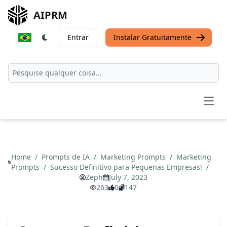
AIPRM
Entrar
Instalar Gratuitamente
Open
Home
/
Prompts de IA
/
Marketing Prompts
/
Marketing
Prompts
/
Sucesso Definitivo para Pequenas Empresas!
/
Zeph
July 7, 2023
263
0
147