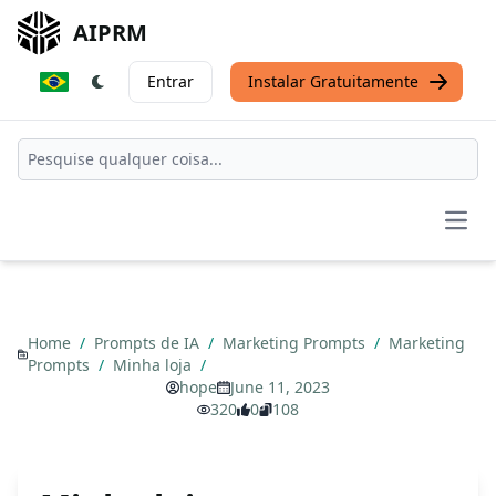
AIPRM
Entrar
Instalar Gratuitamente
Open
Home
/
Prompts de IA
/
Marketing Prompts
/
Marketing
Prompts
/
Minha loja
/
hope
June 11, 2023
320
0
108