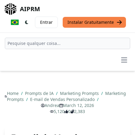
AIPRM
Entrar
Instalar Gratuitamente
Open
Home
/
Prompts de IA
/
Marketing Prompts
/
Marketing
Prompts
/
E-mail de Vendas Personalizado
/
Andrea
March 12, 2026
5,120
0
2,383