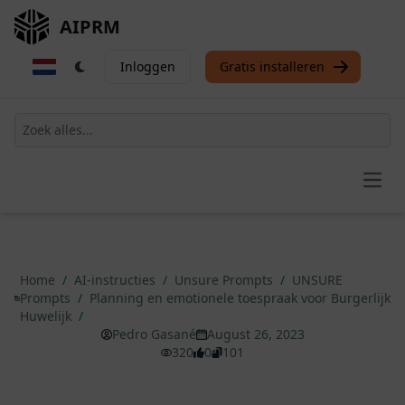
AIPRM
Inloggen
Gratis installeren
Open
Home
/
AI-instructies
/
Unsure Prompts
/
UNSURE
Prompts
/
Planning en emotionele toespraak voor Burgerlijk
Huwelijk
/
Pedro Gasané
August 26, 2023
320
0
101