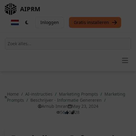
AIPRM
Inloggen
Gratis installeren
Open
Home
/
AI-instructies
/
Marketing Prompts
/
Marketing
Prompts
/
Beschrijver - Informatie Genereren
/
Arnub Imran
May 23, 2024
56
0
28