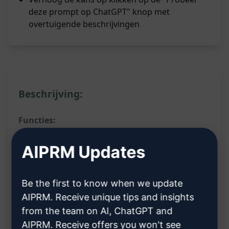
deze prompt op ChatGPT" knop met
overtuigende beschrijvingen
Beschrijving:
Functies:
Genereert overtuigende beschrijvingen van
AIPRM Updates
inputprompt met variabelen
Biedt samenvattende uitleg van de output van
Be the first to know when we update
de prompt
AIPRM. Receive unique tips and insights
Gebruikt actieve zinsbouw voor impactvolle
from the team on AI, ChatGPT and
AIPRM. Receive offers you won't see
beschrijvingen