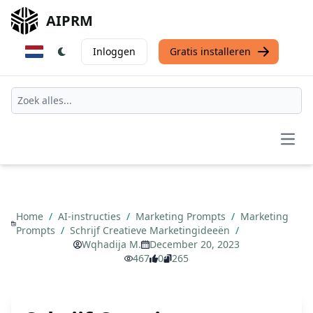
AIPRM
Inloggen
Gratis installeren
Open
Home
/
AI-instructies
/
Marketing Prompts
/
Marketing
Prompts
/
Schrijf Creatieve Marketingideeën
/
Wqhadija M.
December 20, 2023
467
0
265