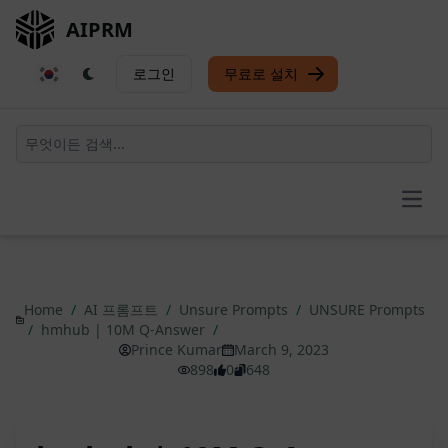
AIPRM
로그인
무료로 설치
Open
Home
/
AI 프롬프트
/
Unsure Prompts
/
UNSURE Prompts
/
hmhub | 10M Q-Answer
/
Prince Kumar
March 9, 2023
898
0
648