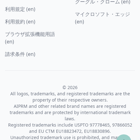
グーグル・クローム (en)
利用規定 (en)
マイクロソフト・エッジ
利用規約 (en)
(en)
ブラウザ拡張機能用語
(en)
請求条件 (en)
© 2026
All logos, trademarks, and registered trademarks are the
property of their respective owners.
AIPRM and other related brand names are registered
trademarks and are protected by international trademark
laws.
Registered trademarks include USPTO 97778465, 97866052
and EU CTM EU18823472, EU18830896.
Unauthorized trademark use is prohibited, and may be a