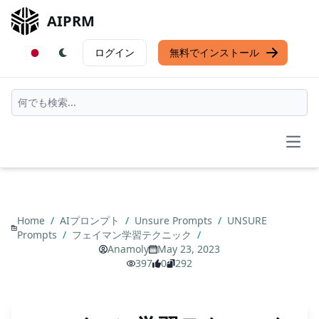
AIPRM
ログイン
無料でインストール
Open
Home
/
AIプロンプト
/
Unsure Prompts
/
UNSURE
Prompts
/
フェイマン学習テクニック
/
Anamoly
May 23, 2023
397
0
292