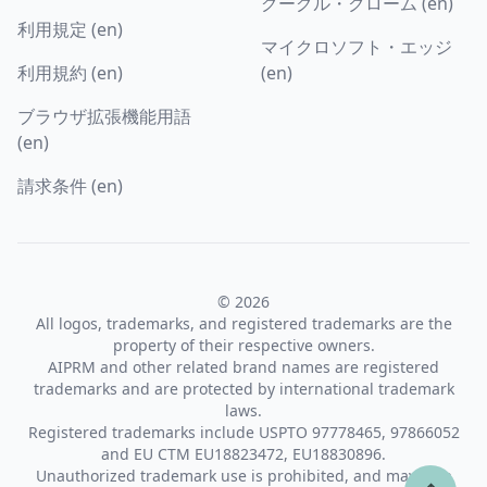
グーグル・クローム (en)
利用規定 (en)
マイクロソフト・エッジ
利用規約 (en)
(en)
ブラウザ拡張機能用語
(en)
請求条件 (en)
© 2026
All logos, trademarks, and registered trademarks are the
property of their respective owners.
AIPRM and other related brand names are registered
trademarks and are protected by international trademark
laws.
Registered trademarks include USPTO 97778465, 97866052
and EU CTM EU18823472, EU18830896.
Unauthorized trademark use is prohibited, and may be a