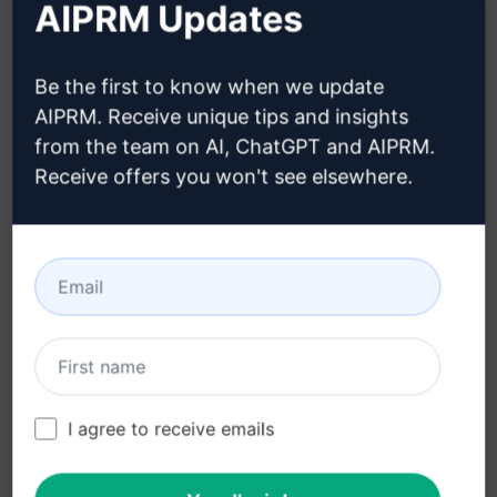
AIPRM Updates
独自のブランド戦略を策定し、ビジョンとミッシ
ョンを明確化
デジタルマーケティング、ソーシャルメディア戦
Be the first to know when we update
略、広告キャンペーンのガイダンスを提供
AIPRM. Receive unique tips and insights
from the team on AI, ChatGPT and AIPRM.
マーケティング予算の設定と収益予測のサポート
Receive offers you won't see elsewhere.
利点:
顧客とのつながりを強化し、ブランドの認知度を
向上
ターゲット市場により適した戦略を展開し、費用
対効果の高い結果を達成
競合他社との差別化を図り、市場における独自の
ポジションを確立
I agree to receive emails
ビジネスの成長と収益増加に貢献し、持続可能な
成功を実現