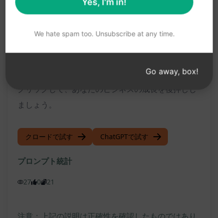
Yes, I'm in!
このマーケティングプランは、あなたの小規模ビジ
ネスの成功を加速させ、市場での競争力を高めるた
We hate spam too. Unsubscribe at any time.
めの重要な手段です。自社の強みを最大限に活か
し、効果的な戦略を展開してビジネスを発展させま
Go away, box!
しょう。 "Try this Prompt on ChatGPT" ボタンを
クリックして、あなたのビジネスの成長を後押しし
ましょう。
クロードで試す
ChatGPTで試す
プロンプト統計
27
0
21
注意：上記の説明は正確性を確認したものではあり