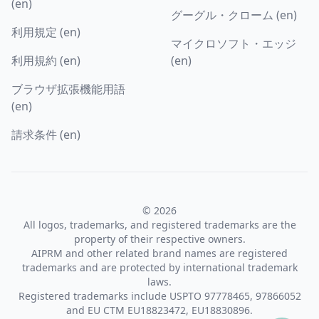
(en)
グーグル・クローム (en)
利用規定 (en)
マイクロソフト・エッジ
利用規約 (en)
(en)
ブラウザ拡張機能用語
(en)
請求条件 (en)
© 2026
All logos, trademarks, and registered trademarks are the
property of their respective owners.
AIPRM and other related brand names are registered
trademarks and are protected by international trademark
laws.
Registered trademarks include USPTO 97778465, 97866052
and EU CTM EU18823472, EU18830896.