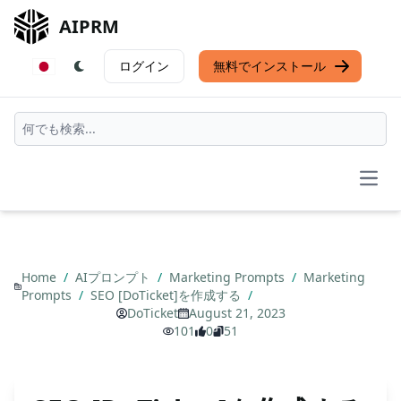
AIPRM
ログイン
無料でインストール
Open
Home
/
AIプロンプト
/
Marketing Prompts
/
Marketing
Prompts
/
SEO [DoTicket]を作成する
/
DoTicket
August 21, 2023
101
0
51