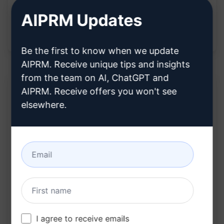
Un modo divertente e educativo per
AIPRM Updates
avvicinarsi alle diverse culture e tradizioni
attraverso le bevande.
Be the first to know when we update
AIPRM. Receive unique tips and insights
from the team on AI, ChatGPT and
AIPRM. Receive offers you won't see
Descrizione:
elsewhere.
Caratteristiche del prompt:
Esplora varie bevande da tutto il mondo
Fornisce informazioni dettagliate su ciascuna
bevanda
Vantaggi:
I agree to receive emails