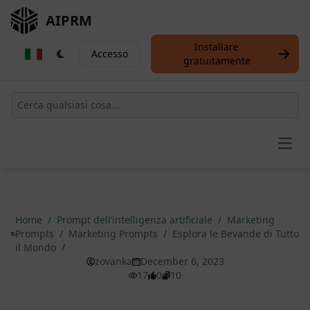
AIPRM
Installare
Accesso
gratuitamente
Open
Home
/
Prompt dell’intelligenza artificiale
/
Marketing
Prompts
/
Marketing Prompts
/
Esplora le Bevande di Tutto
il Mondo
/
zovanka
December 6, 2023
17
0
10