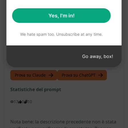
Ampia conoscenza sulle bevande
Yes, I'm in!
internazionali
Scoperta di nuovi sapori e tradizioni attraverso
We hate spam too. Unsubscribe at any time.
le bevande globali
Approfondimento delle culture mondiali
tramite le loro bevande tipiche
Go away, box!
Prova su Claude
Prova su ChatGPT
Statistiche del prompt
17
0
10
Nota bene: la descrizione precedente non è stata