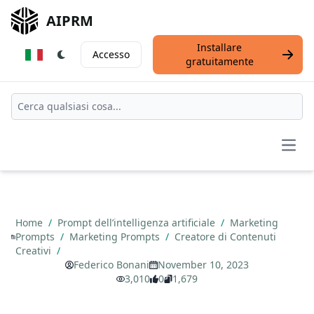
AIPRM
Installare
Accesso
gratuitamente
Open
Home
/
Prompt dell’intelligenza artificiale
/
Marketing
Prompts
/
Marketing Prompts
/
Creatore di Contenuti
Creativi
/
Federico Bonani
November 10, 2023
3,010
0
1,679