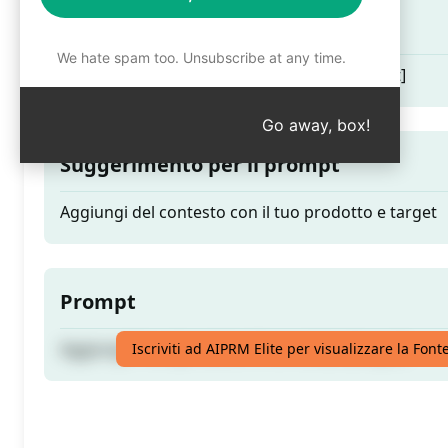
Teaser
We hate spam too. Unsubscribe at any time.
Aggiungi il tuo [prodotto O servizio] a [target]
Go away, box!
Suggerimento per il prompt
Aggiungi del contesto con il tuo prodotto e target
Prompt
Aggiungi il tuo [prodotto O servizio] a [target]
Iscriviti ad AIPRM Elite per visualizzare la Fon