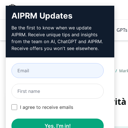
AIPRM
AIPRM Updates
Be the first to know when we update
Prodotti
Prezzi
Suggerimenti
GPTs 
AIPRM. Receive unique tips and insights
from the team on AI, ChatGPT and AIPRM.
Receive offers you won't see elsewhere.
Home
/
Prompt dell’intelligenza artificiale
/
Mar
Far crescere la mia attività
I agree to receive emails
Musk
Yes, I'm in!