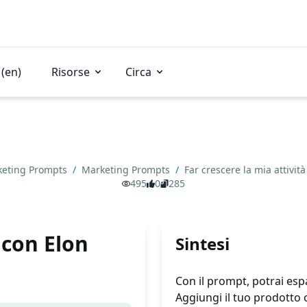
(en)
Risorse
Circa
keting Prompts
/
Marketing Prompts
/
Far crescere la mia attivi
495
0
285
 con Elon
Sintesi
Con il prompt, potrai esp
Aggiungi il tuo prodotto o