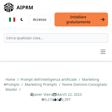
AIPRM
Installare
Accesso
gratuitamente
Open
Home
/
Prompt dell’intelligenza artificiale
/
Marketing
Prompts
/
Marketing Prompts
/
Nome Dominio Consigliato
Master
/
Javier Vieira
March 22, 2023
3,210
0
2,397