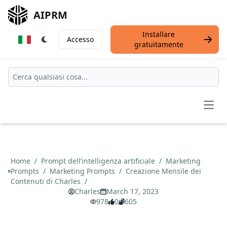
AIPRM
Installare
Accesso
gratuitamente
Open
Home
/
Prompt dell’intelligenza artificiale
/
Marketing
Prompts
/
Marketing Prompts
/
Creazione Mensile dei
Contenuti di Charles
/
Charles
March 17, 2023
978
0
605