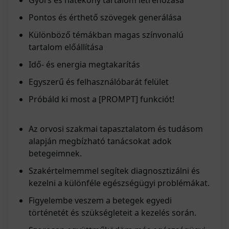
Gyors és hatékony tartalom létrehozása
Pontos és érthető szövegek generálása
Különböző témákban magas színvonalú
tartalom előállítása
Idő- és energia megtakarítás
Egyszerű és felhasználóbarát felület
Próbáld ki most a [PROMPT] funkciót!
Az orvosi szakmai tapasztalatom és tudásom
alapján megbízható tanácsokat adok
betegeimnek.
Szakértelmemmel segítek diagnosztizálni és
kezelni a különféle egészségügyi problémákat.
Figyelembe veszem a betegek egyedi
történetét és szükségleteit a kezelés során.