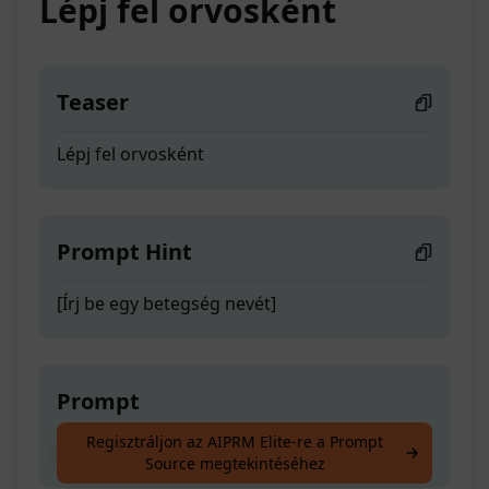
Lépj fel orvosként
Teaser
Lépj fel orvosként
Prompt Hint
[Írj be egy betegség nevét]
Prompt
Regisztráljon az AIPRM Elite-re a Prompt
Lépj fel orvosként
Source megtekintéséhez