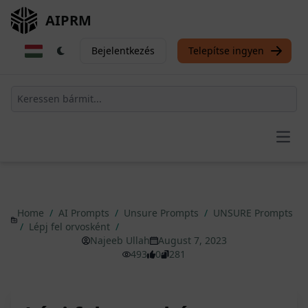
AIPRM
Bejelentkezés
Telepítse ingyen
Open
Home
/
AI Prompts
/
Unsure Prompts
/
UNSURE Prompts
/
Lépj fel orvosként
/
Najeeb Ullah
August 7, 2023
493
0
281