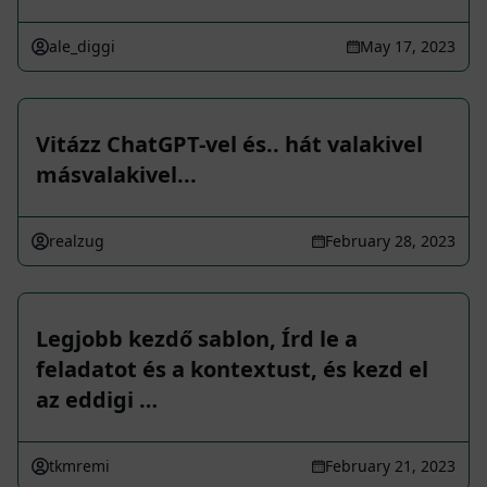
ale_diggi
May 17, 2023
Vitázz ChatGPT-vel és.. hát valakivel
másvalakivel...
realzug
February 28, 2023
Legjobb kezdő sablon, Írd le a
feladatot és a kontextust, és kezd el
az eddigi …
tkmremi
February 21, 2023