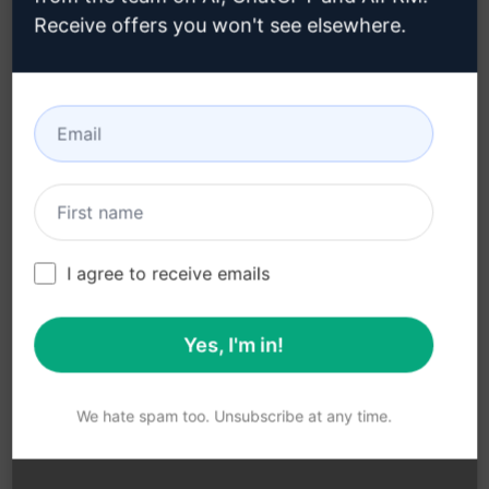
Gyors válaszok az egészségügyi kérdéseidre:
Receive offers you won't see elsewhere.
Kapj azonnali választ az egészséggel
kapcsolatos bármely kérdésedre, növelve ezzel
az egészséged iránti tudatosságodat.
Az alábbi előnyökkel jár a ChatGPT
egészségügyi témájú felvilágosító
promptja:
I agree to receive emails
Friss és megbízható információk elérése
Személyre szabott egészségügyi tanácsok
Yes, I'm in!
Gyors válaszok és megkönnyített tájékozódás
az egészségügyi kérdésekben
We hate spam too. Unsubscribe at any time.
Próbáld fel Claude
Próbáld ki a ChatGP
-ot
T-n