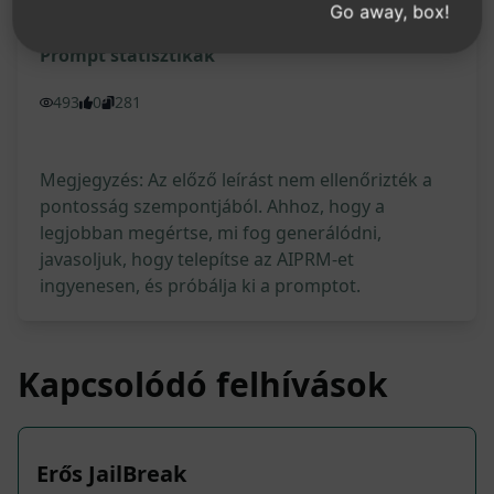
Go away, box!
Prompt statisztikák
493
0
281
Megjegyzés: Az előző leírást nem ellenőrizték a
pontosság szempontjából. Ahhoz, hogy a
legjobban megértse, mi fog generálódni,
javasoljuk, hogy telepítse az AIPRM-et
ingyenesen, és próbálja ki a promptot.
Kapcsolódó felhívások
Erős JailBreak