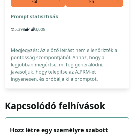
-ot
T-n
Prompt statisztikák
5,398
1
3,008
Megjegyzés: Az előző leírást nem ellenőrizték a
pontosság szempontjából. Ahhoz, hogy a
legjobban megértse, mi fog generálódni,
javasoljuk, hogy telepítse az AIPRM-et
ingyenesen, és próbálja ki a promptot.
Kapcsolódó felhívások
Hozz létre egy személyre szabott