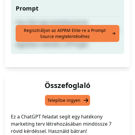
Prompt
Hozz létre egy marketing tervet
vállalkozásod számára vagy egy kampányhoz
Regisztráljon az AIPRM Elite-re a Prompt
Source megtekintéséhez
mindössze 7 rövid kérdés segítségével, a
legjobban működik a GPT4-gyel
Összefoglaló
Telepítse ingyen
Ez a ChatGPT feladat segít egy hatékony
marketing terv létrehozásában mindössze 7
rövid kérdéssel. Használd bátran!