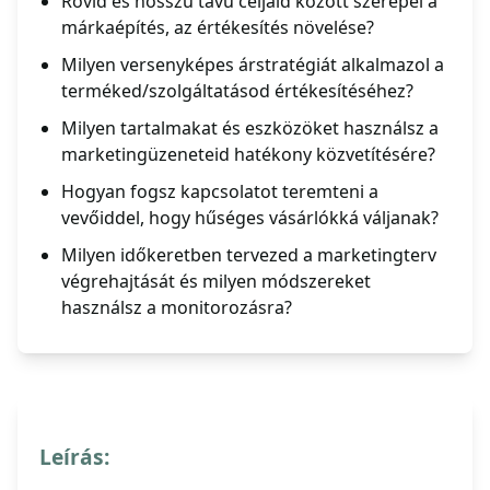
Rövid és hosszú távú céljaid között szerepel a
márkaépítés, az értékesítés növelése?
Milyen versenyképes árstratégiát alkalmazol a
terméked/szolgáltatásod értékesítéséhez?
Milyen tartalmakat és eszközöket használsz a
marketingüzeneteid hatékony közvetítésére?
Hogyan fogsz kapcsolatot teremteni a
vevőiddel, hogy hűséges vásárlókká váljanak?
Milyen időkeretben tervezed a marketingterv
végrehajtását és milyen módszereket
használsz a monitorozásra?
Leírás: