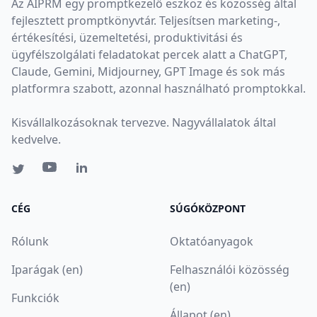
Az AIPRM egy promptkezelő eszköz és közösség által
fejlesztett promptkönyvtár. Teljesítsen marketing-,
értékesítési, üzemeltetési, produktivitási és
ügyfélszolgálati feladatokat percek alatt a ChatGPT,
Claude, Gemini, Midjourney, GPT Image és sok más
platformra szabott, azonnal használható promptokkal.
Kisvállalkozásoknak tervezve. Nagyvállalatok által
kedvelve.
CÉG
SÚGÓKÖZPONT
Rólunk
Oktatóanyagok
Iparágak (en)
Felhasználói közösség
(en)
Funkciók
Állapot (en)