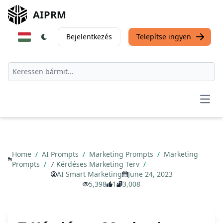
AIPRM
Bejelentkezés
Telepítse ingyen
Open
Home
/
AI Prompts
/
Marketing Prompts
/
Marketing
Prompts
/
7 Kérdéses Marketing Terv
/
AI Smart Marketing
June 24, 2023
5,398
1
3,008