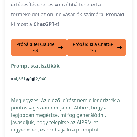
értékesítésedet és vonzóbbá teheted a
termékeidet az online vásárlók számára. Próbáld
ki most a
ChatGPT
-t!
Próbáld fel Claude
Próbáld ki a ChatGP
-ot
T-n
Prompt statisztikák
4,661
0
2,940
Megjegyzés: Az előző leírást nem ellenőrizték a
pontosság szempontjából. Ahhoz, hogy a
legjobban megértse, mi fog generálódni,
javasoljuk, hogy telepítse az AIPRM-et
ingyenesen, és próbálja ki a promptot.