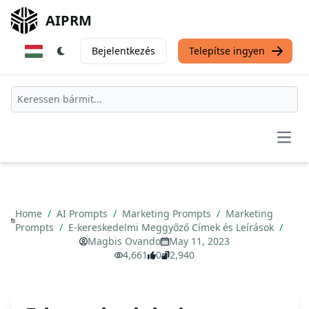
AIPRM
Bejelentkezés
Telepítse ingyen
Open
Home
/
AI Prompts
/
Marketing Prompts
/
Marketing
Prompts
/
E-kereskedelmi Meggyőző Címek és Leírások
/
Magbis Ovando
May 11, 2023
4,661
0
2,940