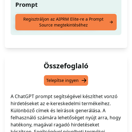
Prompt
Lehetőség a meggyőző hirdetések
Regisztráljon az AIPRM Elite-re a Prompt
Source megtekintéséhez
generálására az e-kereskedelemben.
Összefoglaló
Telepítse ingyen
A ChatGPT prompt segítségével készíthet vonzó
hirdetéseket az e-kereskedelmi termékeihez.
Különböző címek és leírások generálása. A
felhasználó számára lehetőséget nyújt arra, hogy
hatékony, magával ragadó hirdetéseket
készítsen. Segítségével növelheti termékei