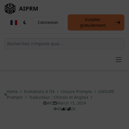
AIPRM
Installer
Connexion
gratuitement
Open
Home
/
Invitations à l’IA
/
Unsure Prompts
/
UNSURE
Prompts
/
Traducteur : Chinois et Anglais
/
WC
March 15, 2024
45
0
26