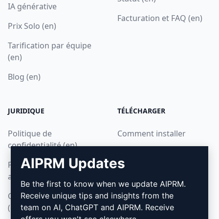
IA générative
Facturation et FAQ (en)
Prix Solo (en)
Tarification par équipe
(en)
Blog (en)
JURIDIQUE
TÉLÉCHARGER
Politique de
Comment installer
confidentialité (en)
Google Chrome
AIPRM Updates
Politique d'utilisation
Microsoft Edge
acceptable (en)
Be the first to know when we update AIPRM.
Conditions d'utilisation
Receive unique tips and insights from the
(en)
team on AI, ChatGPT and AIPRM. Receive