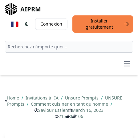
AIPRM
Installer
Connexion
gratuitement
Open
Home
/
Invitations à l’IA
/
Unsure Prompts
/
UNSURE
Prompts
/
Comment cuisiner en tant qu'homme
/
Saviour Essien
March 16, 2023
215
0
106