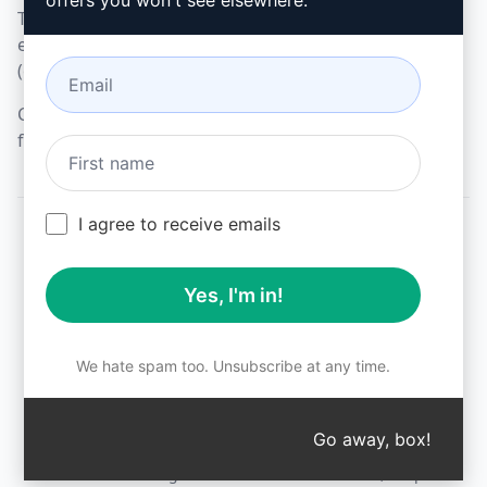
offers you won't see elsewhere.
Termes relatifs aux
extensions de navigateur
(en)
Conditions de
facturation (en)
I agree to receive emails
© 2026
All logos, trademarks, and registered trademarks are the
Yes, I'm in!
property of their respective owners.
AIPRM and other related brand names are registered
trademarks and are protected by international trademark
laws.
We hate spam too. Unsubscribe at any time.
Registered trademarks include USPTO 97778465, 97866052
and EU CTM EU18823472, EU18830896.
Unauthorized trademark use is prohibited, and may be a
Go away, box!
↑
violation of federal and state trademark laws.
AIPRM® is a registered trademark of AIPRM, Corp.