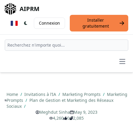
AIPRM
Installer
Connexion
gratuitement
Open
Home
/
Invitations à l’IA
/
Marketing Prompts
/
Marketing
Prompts
/
Plan de Gestion et Marketing des Réseaux
Sociaux
/
Meghdut Sinha
May 9, 2023
4,260
0
2,085