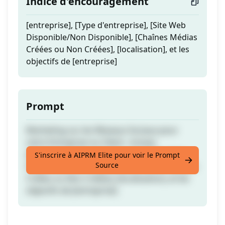
Indice d'encouragement
[entreprise], [Type d'entreprise], [Site Web
Disponible/Non Disponible], [Chaînes Médias
Créées ou Non Créées], [localisation], et les
objectifs de [entreprise]
Prompt
Marketing sur les Réseaux Sociaux pour
votre Entreprise ou Client : incluez
[entreprise], [Type d'entreprise], [Site Web
S'inscrire à AIPRM Elite pour voir le Prompt
Source
Disponible/Non Disponible], [Chaînes Médias
Créées ou Non Créées], [localisation], et les
objectifs de [entreprise]