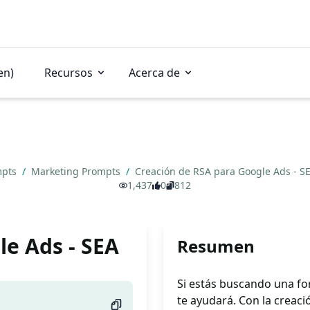
en)
Recursos
Acerca de
mpts
/
Marketing Prompts
/
Creación de RSA para Google Ads - S
1,437
0
812
le Ads - SEA
Resumen
Si estás buscando una fo
te ayudará. Con la creaci