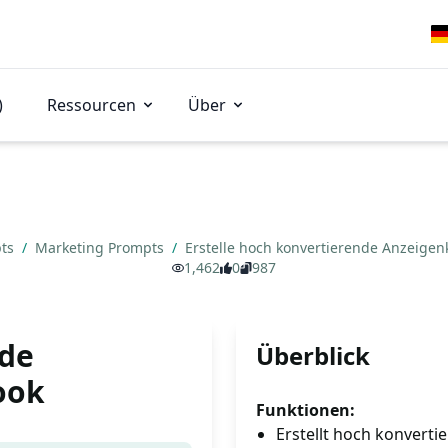
)
Ressourcen
Über
pts
/
Marketing Prompts
/
Erstelle hoch konvertierende Anzeige
1,462
0
987
nde
Überblick
ook
Funktionen:
Erstellt hoch konvert