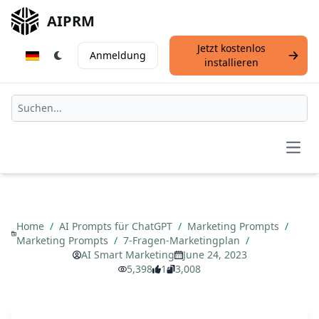
AIPRM
Jetzt kostenlos
Anmeldung
installieren
Open
Home
/
AI Prompts für ChatGPT
/
Marketing Prompts
/
Marketing Prompts
/
7-Fragen-Marketingplan
/
AI Smart Marketing
June 24, 2023
5,398
1
3,008