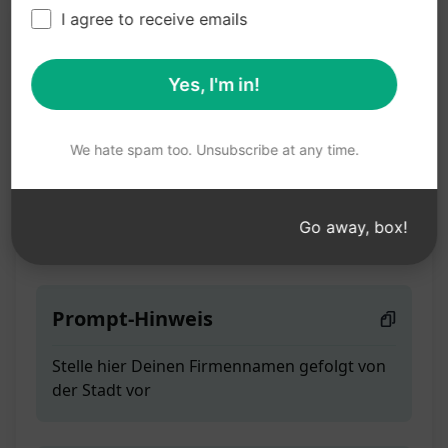
I agree to receive emails
Goldener Kreis
Geschäftsbeschreibung
Yes, I'm in!
We hate spam too. Unsubscribe at any time.
Teaser
Erstelle die beste Geschäftsbeschreibung im
Go away, box!
"Goldenen Kreis"
Prompt-Hinweis
Stelle hier Deinen Firmennamen gefolgt von
der Stadt vor