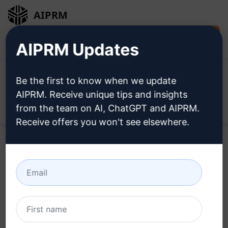
AIPRM
Jetzt kostenlos
Anmeldung
AIPRM Updates
installieren
Be the first to know when we update
AIPRM. Receive unique tips and insights
from the team on AI, ChatGPT and AIPRM.
Open
Receive offers you won't see elsewhere.
Home
/
AI Prompts für ChatGPT
/
Marketing Prompts
/
Marketing Prompts
/
Goldener Kreis
Geschäftsbeschreibung
/
Robert Bestwick Digital Marketing
April 26, 2023
2,276
0
1,384