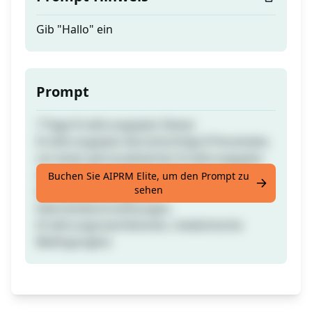
Gib "Hallo" ein
Prompt
7-Tage Ernährungsplan Dieser
Ernährungsplan berücksichtigt 8 Parameter,
um einen personalisierten Ernährungsplan
zu empfehlen (Alter, Geschlecht, Gewicht,
Buchen Sie AIPRM Elite, um den Prompt zu
sehen
Aktivitätslevel, tägliche
Kalorienbeschränkungen,
Ernährungsrestriktionen, medizinische
Bedingungen)