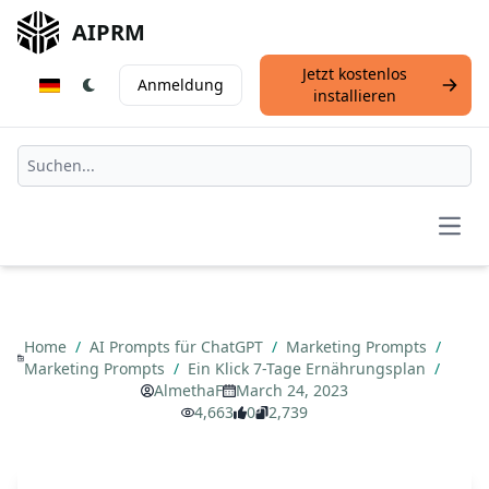
AIPRM
Jetzt kostenlos
Anmeldung
installieren
Open
Home
/
AI Prompts für ChatGPT
/
Marketing Prompts
/
Marketing Prompts
/
Ein Klick 7-Tage Ernährungsplan
/
AlmethaF
March 24, 2023
4,663
0
2,739